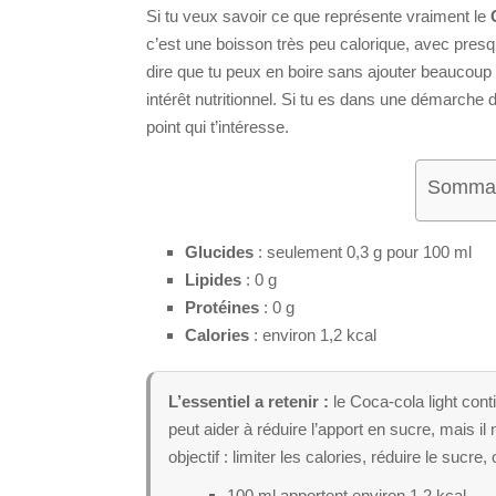
Si tu veux savoir ce que représente vraiment le
c’est une boisson très peu calorique, avec pre
dire que tu peux en boire sans ajouter beaucoup d
intérêt nutritionnel. Si tu es dans une démarche
point qui t’intéresse.
Sommair
Glucides
: seulement 0,3 g pour 100 ml
Lipides
: 0 g
Protéines
: 0 g
Calories
: environ 1,2 kcal
L’essentiel a retenir :
le Coca-cola light cont
peut aider à réduire l’apport en sucre, mais il
objectif : limiter les calories, réduire le sucr
100 ml apportent environ 1,2 kcal.