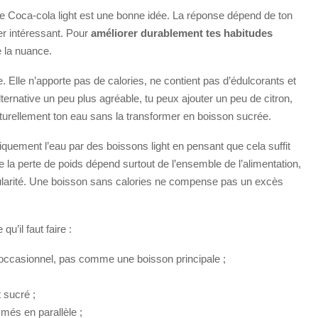
le Coca-cola light est une bonne idée. La réponse dépend de ton
ler intéressant. Pour
améliorer durablement tes habitudes
te la nuance.
e. Elle n’apporte pas de calories, ne contient pas d’édulcorants et
lternative un peu plus agréable, tu peux ajouter un peu de citron,
turellement ton eau sans la transformer en boisson sucrée.
quement l’eau par des boissons light en pensant que cela suffit
 la perte de poids dépend surtout de l’ensemble de l’alimentation,
égularité. Une boisson sans calories ne compense pas un excès
u’il faut faire :
 occasionnel, pas comme une boisson principale ;
 sucré ;
més en parallèle ;