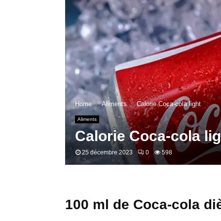
Home
Aliments
Calorie Coca-cola light
Aliments
Calorie Coca-cola lig
25 décembre 2023
0
598
100 ml de Coca-cola diè