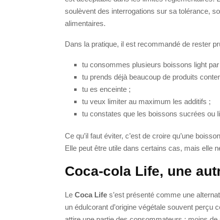
soulèvent des interrogations sur sa tolérance, so
alimentaires.
Dans la pratique, il est recommandé de rester pru
tu consommes plusieurs boissons light par 
tu prends déjà beaucoup de produits conten
tu es enceinte ;
tu veux limiter au maximum les additifs ;
tu constates que les boissons sucrées ou li
Ce qu’il faut éviter, c’est de croire qu’une boiss
Elle peut être utile dans certains cas, mais elle 
Coca-cola Life, une aut
Le
Coca Life
s’est présenté comme une alternative 
un édulcorant d’origine végétale souvent perçu 
attire une partie des consommateurs : moins de 