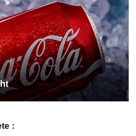
ht
te :