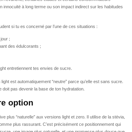
n innocuité à long terme ou son impact indirect sur les habitudes
dent si tu es concerné par l’une de ces situations :
jour ;
ant des édulcorants ;
ght entretiennent tes envies de sucre.
on light est automatiquement “neutre” parce qu’elle est sans sucre.
ne doit pas devenir la base de ton hydratation.
re option
plus “naturelle” aux versions light et zero. Il utilise de la stévia,
comme plus rassurant. C’est précisément ce positionnement qui
sucre, une image plus naturelle, et une promesse plus douce que