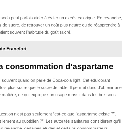
de soda peut parfois aider à éviter un excès calorique. En revanche,
es de sucre, de retrouver un goût plus neutre ou de réapprendre à
retient souvent l’habitude du goût sucré.
de Francfort
la consommation d’aspartame
us souvent quand on parle de Coca-cola light. Cet édulcorant
ois plus sucré que le sucre de table. Il permet donc d’obtenir une
de matière, ce qui explique son usage massif dans les boissons
question n’est pas seulement “est-ce que l’aspartame existe ?”,
lement au quotidien ?”. Les autorités sanitaires considèrent qu’il
 En revanche, certaines études et certains consommateurs