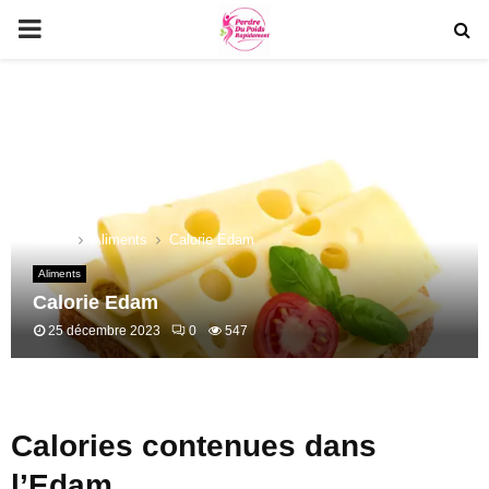
PRIMARY
MENU
Home
Aliments
Calorie Edam
Aliments
Calorie Edam
25 décembre 2023
0
547
Calories contenues dans
l’Edam