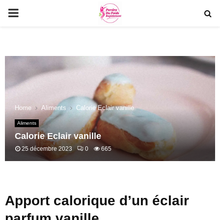
PRIMARY
MENU
Home
Aliments
Calorie Eclair vanille
Aliments
Calorie Eclair vanille
25 décembre 2023
0
665
Apport calorique d’un éclair
parfum vanille