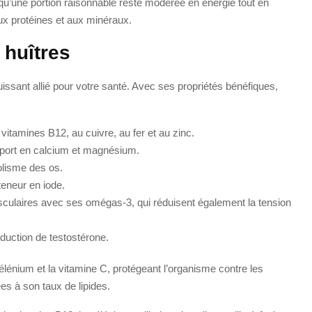
 qu’une portion raisonnable reste modérée en énergie tout en
ux protéines et aux minéraux.
 huîtres
issant allié pour votre santé. Avec ses propriétés bénéfiques,
vitamines B12, au cuivre, au fer et au zinc.
apport en calcium et magnésium.
olisme des os.
teneur en iode.
sculaires avec ses omégas-3, qui réduisent également la tension
roduction de testostérone.
lénium et la vitamine C, protégeant l’organisme contre les
ées à son taux de lipides.