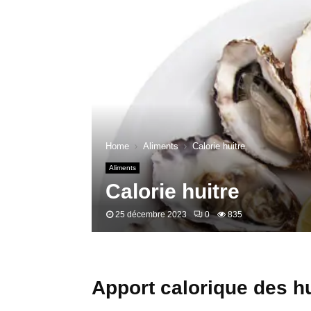
Home
Aliments
Calorie huitre
Aliments
Calorie huitre
25 décembre 2023
0
835
Apport calorique des hu