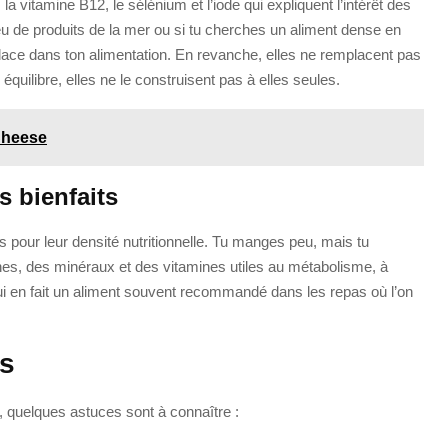
la vitamine B12, le sélénium et l’iode qui expliquent l’intérêt des
peu de produits de la mer ou si tu cherches un aliment dense en
place dans ton alimentation. En revanche, elles ne remplacent pas
équilibre, elles ne le construisent pas à elles seules.
Cheese
rs bienfaits
es pour leur densité nutritionnelle. Tu manges peu, mais tu
es, des minéraux et des vitamines utiles au métabolisme, à
qui en fait un aliment souvent recommandé dans les repas où l’on
es
, quelques astuces sont à connaître :