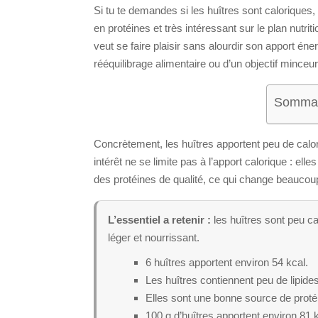
Si tu te demandes si les huîtres sont caloriques, 
en protéines et très intéressant sur le plan nutri
veut se faire plaisir sans alourdir son apport éne
rééquilibrage alimentaire ou d’un objectif minceur
Sommair
Concrètement, les huîtres apportent peu de calor
intérêt ne se limite pas à l’apport calorique : el
des protéines de qualité, ce qui change beaucoup 
L’essentiel a retenir :
les huîtres sont peu ca
léger et nourrissant.
6 huîtres apportent environ 54 kcal.
Les huîtres contiennent peu de lipide
Elles sont une bonne source de proté
100 g d’huîtres apportent environ 81 k