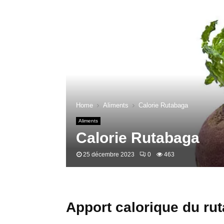
Home
Aliments
Calorie Rutabaga
Aliments
Calorie Rutabaga
25 décembre 2023
0
463
Apport calorique du ru