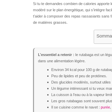
Si tu te demandes combien de calories apporte le
modéré sur le plan énergétique, qui s’intègre fac
t’aider à composer des repas rassasiants sans fai
de matières grasses.
Sommair
L’essentiel a retenir :
le rutabaga est un légum
dans une alimentation légère.
Environ 34 kcal pour 100 g de rutaba
Peu de lipides et peu de protéines.
Des glucides modérés, surtout utiles po
Un légume intéressant si tu veux man
La cuisson à l’eau ou à la vapeur limit
Les gros rutabagas sont souvent plus 
Il se cuisine comme le navet :
purée
,