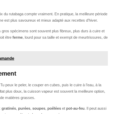
oix du rutabaga compte vraiment. En pratique, la meilleure période
me est plus savoureux et mieux adapté aux recettes d’hiver.
s gros spécimens sont souvent plus fibreux, plus durs à cuire et
oit être
ferme
, lourd pour sa taille et exempt de meurtrissures, de
 amande
lement
Tu peux le peler, le couper en cubes, puis le cuire à l’eau, à la
ltat plus doux, la cuisson vapeur est souvent la meilleure option,
ut de matières grasses.
x
gratinés
,
purées
,
soupes
,
poêlées
et
pot-au-feu
. Il peut aussi