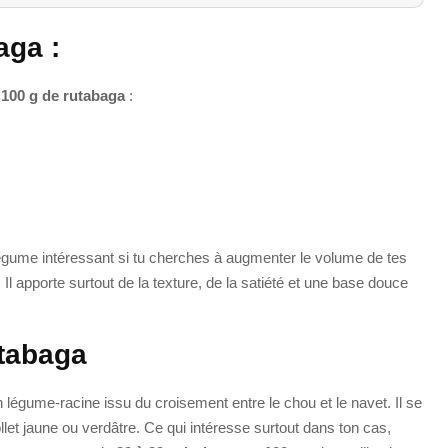
ga :
r
100 g de rutabaga
:
un légume intéressant si tu cherches à augmenter le volume de tes
Il apporte surtout de la texture, de la satiété et une base douce
utabaga
n légume-racine issu du croisement entre le chou et le navet. Il se
let jaune ou verdâtre. Ce qui intéresse surtout dans ton cas,