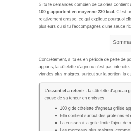
Si tu te demandes combien de calories contient une
100 g apportent en moyenne 230 kcal
. C’est 
relativement grasse, ce qui explique pourquoi elle
plusieurs ou si tu l’accompagnes d’une sauce ri
Sommair
Concrètement, si tu es en période de perte de poi
apports, la côtelette d’agneau n’est pas interdi
viandes plus maigres, surtout sur la portion, l
L’essentiel a retenir :
la côtelette d’agneau g
cause de sa teneur en graisses.
100 g de côtelette d’agneau grillée ap
Elle contient surtout des protéines et
La cuisson à la grille limite l’ajout d
Les morceaux plus maigres, comme les