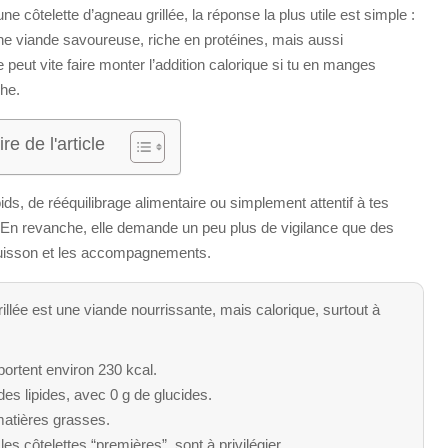
 côtelette d’agneau grillée, la réponse la plus utile est simple :
une viande savoureuse, riche en protéines, mais aussi
 peut vite faire monter l’addition calorique si tu en manges
che.
e de l'article
ds, de rééquilibrage alimentaire ou simplement attentif à tes
te. En revanche, elle demande un peu plus de vigilance que des
a cuisson et les accompagnements.
rillée est une viande nourrissante, mais calorique, surtout à
portent environ 230 kcal.
 des lipides, avec 0 g de glucides.
e matières grasses.
 côtelettes “premières”, sont à privilégier.