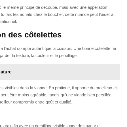
onc le même principe de découpe, mais avec une appellation
Si tu fais tes achats chez le boucher, cette nuance peut t’aider à
ritionnel.
on des côtelettes
x à l’achat compte autant que la cuisson. Une bonne côtelette ne
arder la texture, la couleur et le persillage.
nature
cs visibles dans la viande. En pratique, il apporte du moelleux et
peut être moins agréable, tandis qu’une viande bien persillée,
illeur compromis entre goût et qualité.
u grain fin avec un persillage visible, gage de saveur et