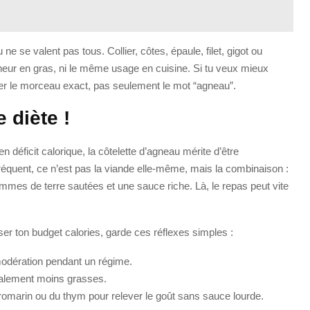
se valent pas tous. Collier, côtes, épaule, filet, gigot ou
eneur en gras, ni le même usage en cuisine. Si tu veux mieux
rder le morceau exact, pas seulement le mot “agneau”.
 diète !
n déficit calorique, la côtelette d’agneau mérite d’être
équent, ce n’est pas la viande elle-même, mais la combinaison :
mmes de terre sautées et une sauce riche. Là, le repas peut vite
r ton budget calories, garde ces réflexes simples :
odération pendant un régime.
éralement moins grasses.
u romarin ou du thym pour relever le goût sans sauce lourde.