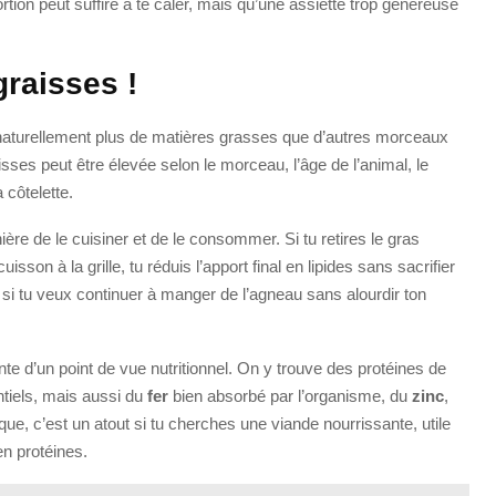
rtion peut suffire à te caler, mais qu’une assiette trop généreuse
graisses !
t naturellement plus de matières grasses que d’autres morceaux
isses peut être élevée selon le morceau, l’âge de l’animal, le
 côtelette.
ère de le cuisiner et de le consommer. Si tu retires le gras
sson à la grille, tu réduis l’apport final en lipides sans sacrifier
si tu veux continuer à manger de l’agneau sans alourdir ton
te d’un point de vue nutritionnel. On y trouve des protéines de
ntiels, mais aussi du
fer
bien absorbé par l’organisme, du
zinc
,
ique, c’est un atout si tu cherches une viande nourrissante, utile
n protéines.