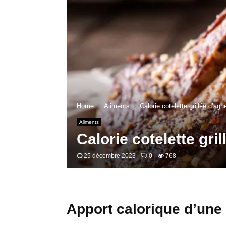
Home
Aliments
Calorie cotelette grillée d’ag
Aliments
Calorie cotelette gri
25 décembre 2023
0
768
Apport calorique d’une 