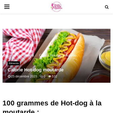
PRIMARY
MENU
Home
Aliments
Calorie Hot-dog moutarde
Aliments
Calorie Hot-dog moutarde
25 décembre 2023
0
532
100 grammes de Hot-dog à la
moutarde :