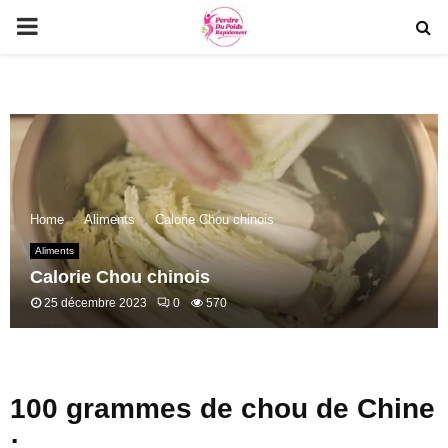
PRIMARY
MENU
Home
Aliments
Calorie Chou chinois
Aliments
Calorie Chou chinois
25 décembre 2023
0
570
100 grammes de chou de Chine
: