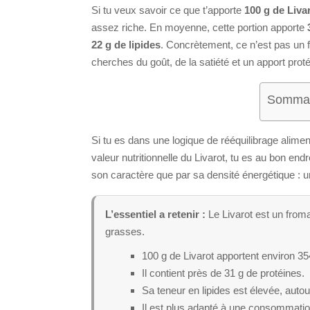
Si tu veux savoir ce que t’apporte
100 g de Liva
assez riche. En moyenne, cette portion apporte
22 g de lipides
. Concrètement, ce n’est pas un f
cherches du goût, de la satiété et un apport proté
Sommair
Si tu es dans une logique de rééquilibrage alimen
valeur nutritionnelle du Livarot, tu es au bon en
son caractère que par sa densité énergétique : un
L’essentiel a retenir :
Le Livarot est un from
grasses.
100 g de Livarot apportent environ 35
Il contient près de 31 g de protéines.
Sa teneur en lipides est élevée, autou
Il est plus adapté à une consommatio