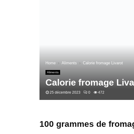
Home
Aliments
Calorie fromage Livarot
Aliments
Calorie fromage Liva
25 décembre 2023
0
472
100 grammes de fromag