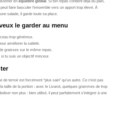
raisonner en
équilibre global
. Si ton repas contient déjà du pain,
 peut faire basculer l’ensemble vers un apport trop élevé. À
 une salade, il garde toute sa place.
 veux le garder au menu
rceau trop généreux.
our améliorer la satiété.
 de graisses sur le même repas.
i tu suis un objectif minceur.
ter
 de terroir est forcément “plus sain” qu’un autre. Ce n’est pas
 taille de la portion : avec le Livarot, quelques grammes de trop
boliser non plus : bien utilisé, il peut parfaitement s’intégrer à une