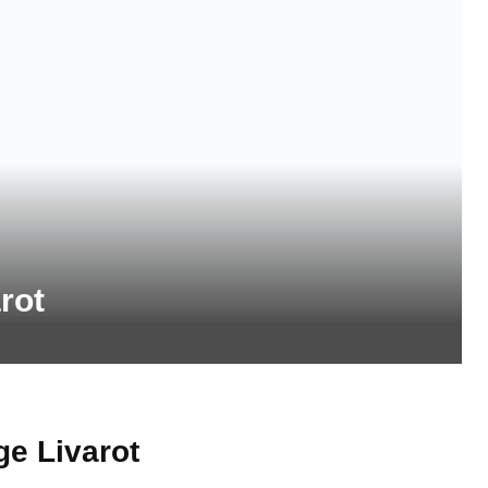
rot
e Livarot