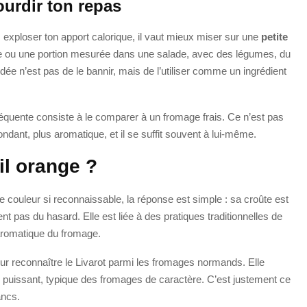
ourdir ton repas
s exploser ton apport calorique, il vaut mieux miser sur une
petite
ge ou une portion mesurée dans une salade, avec des légumes, du
ée n’est pas de le bannir, mais de l’utiliser comme un ingrédient
s fréquente consiste à le comparer à un fromage frais. Ce n’est pas
fondant, plus aromatique, et il se suffit souvent à lui-même.
il orange ?
te couleur si reconnaissable, la réponse est simple : sa croûte est
ent pas du hasard. Elle est liée à des pratiques traditionnelles de
t aromatique du fromage.
pour reconnaître le Livarot parmi les fromages normands. Elle
 puissant, typique des fromages de caractère. C’est justement ce
ancs.