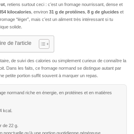
rot
, retiens surtout ceci : c’est un fromage nourrissant, dense et
354 kilocalories
, environ
31 g de protéines
,
8 g de glucides
et
romage “léger”, mais c’est un aliment très intéressant si tu
ique solide.
e de l'article
taire, de suivi des calories ou simplement curieux de connaître la
droit. Dans les faits, ce fromage normand se distingue autant par
e petite portion suffit souvent à marquer un repas.
age normand riche en énergie, en protéines et en matières
4 kcal.
r de 22 g.
n ponctuelle qu’à une portion quotidienne généreuse.