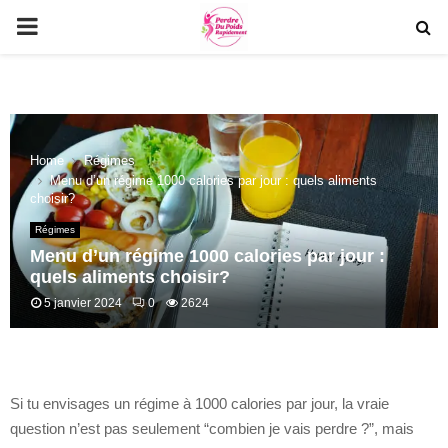
PRIMARY
MENU
Home
Régimes
Menu d’un régime 1000 calories par jour : quels aliments
choisir?
Régimes
Menu d’un régime 1000 calories par jour :
quels aliments choisir?
5 janvier 2024
0
2624
Si tu envisages un régime à 1000 calories par jour, la vraie
question n’est pas seulement “combien je vais perdre ?”, mais