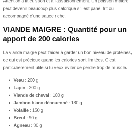
Attention à la cuisson et à l’assaisonnement. Un poisson maigre
peut devenir beaucoup plus calorique s’il est pané, frit ou
accompagné d’une sauce riche.
VIANDE MAIGRE : Quantité pour un
apport de 200 calories
La viande maigre peut t’aider à garder un bon niveau de protéines,
ce qui est précieux quand les calories sont limitées. C’est
particulièrement utile si tu veux éviter de perdre trop de muscle.
Veau
: 200 g
Lapin
: 200 g
Viande de cheval
: 180 g
Jambon blanc découenné
: 180 g
Volaille
: 150 g
Bœuf
: 90 g
Agneau
: 90 g