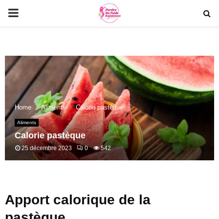
PRIMARY
MENU
Home
Aliments
Calorie pastèque
Aliments
Calorie pastèque
25 décembre 2023
0
542
Apport calorique de la
pastèque