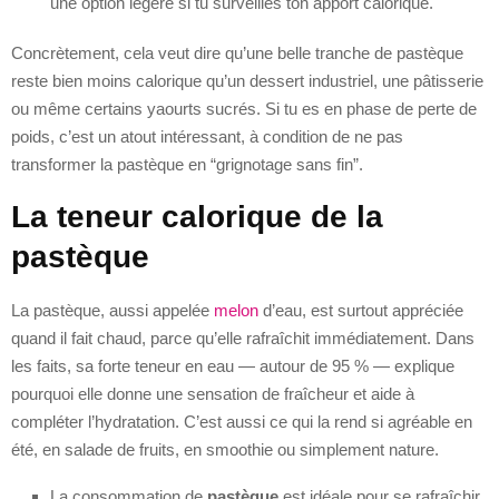
une option légère si tu surveilles ton apport calorique.
Concrètement, cela veut dire qu’une belle tranche de pastèque
reste bien moins calorique qu’un dessert industriel, une pâtisserie
ou même certains yaourts sucrés. Si tu es en phase de perte de
poids, c’est un atout intéressant, à condition de ne pas
transformer la pastèque en “grignotage sans fin”.
La teneur calorique de la
pastèque
La pastèque, aussi appelée
melon
d’eau, est surtout appréciée
quand il fait chaud, parce qu’elle rafraîchit immédiatement. Dans
les faits, sa forte teneur en eau — autour de 95 % — explique
pourquoi elle donne une sensation de fraîcheur et aide à
compléter l’hydratation. C’est aussi ce qui la rend si agréable en
été, en salade de fruits, en smoothie ou simplement nature.
La consommation de
pastèque
est idéale pour se rafraîchir,