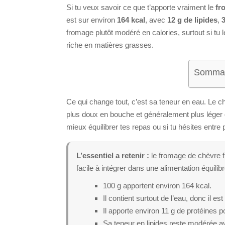
Si tu veux savoir ce que t’apporte vraiment le
fr
est sur environ
164 kcal
, avec
12 g de lipides
,
3
fromage plutôt modéré en calories, surtout si tu
riche en matières grasses.
Sommair
Ce qui change tout, c’est sa teneur en eau. Le chè
plus doux en bouche et généralement plus léger da
mieux équilibrer tes repas ou si tu hésites entre 
L’essentiel a retenir :
le fromage de chèvre fr
facile à intégrer dans une alimentation équilib
100 g apportent environ 164 kcal.
Il contient surtout de l’eau, donc il e
Il apporte environ 11 g de protéines p
Sa teneur en lipides reste modérée a