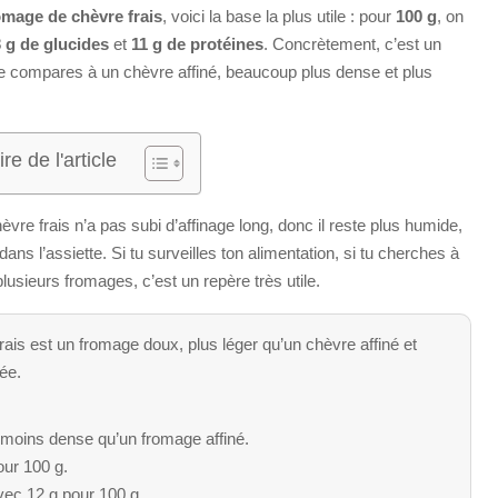
omage de chèvre frais
, voici la base la plus utile : pour
100 g
, on
 g de glucides
et
11 g de protéines
. Concrètement, c’est un
 le compares à un chèvre affiné, beaucoup plus dense et plus
e de l'article
vre frais n’a pas subi d’affinage long, donc il reste plus humide,
ns l’assiette. Si tu surveilles ton alimentation, si tu cherches à
plusieurs fromages, c’est un repère très utile.
ais est un fromage doux, plus léger qu’un chèvre affiné et
rée.
st moins dense qu’un fromage affiné.
our 100 g.
vec 12 g pour 100 g.