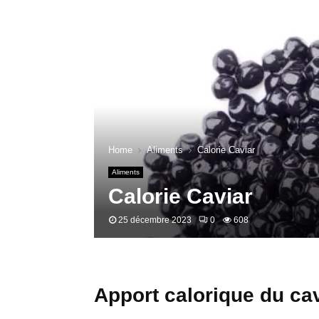
Home
Aliments
Calorie Caviar
Aliments
Calorie Caviar
25 décembre 2023
0
608
Apport calorique du ca