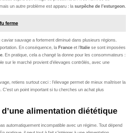
 mais un autre problème est apparu : la
surpêche de l’esturgeon
.
ofu ferme
du caviar sauvage a fortement diminué dans plusieurs régions.
exportation. En conséquence, la
France
et l’
Italie
se sont imposées
ge
. En pratique, cela a changé la donne pour les consommateurs :
ble sur le marché provient d’élevages contrôlés, avec une
vage, retiens surtout ceci : l’élevage permet de mieux maîtriser la
èce. C’est un point important si tu cherches un achat plus
 d’une alimentation diététique
pas automatiquement incompatible avec un régime. Tout dépend
pratique, il peut tout à fait s’intégrer à une alimentation