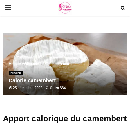
PRIMARY
MENU
Home
Aliments
Calorie camembert
Aliments
Calorie camembert
25 décembre 2023
0
664
Apport calorique du camembert