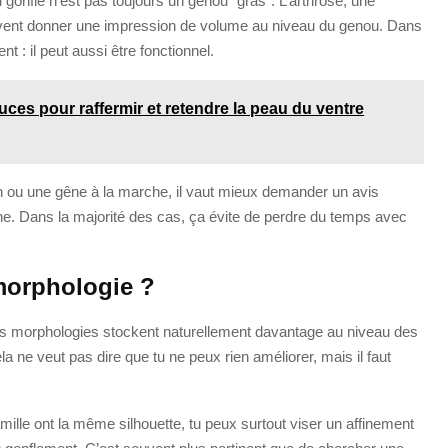
u gonflé n’est pas toujours un genou “gras”. L’arthrose, une
uvent donner une impression de volume au niveau du genou. Dans
 : il peut aussi être fonctionnel.
tuces pour raffermir et retendre la peau du ventre
ion ou une gêne à la marche, il vaut mieux demander un avis
one. Dans la majorité des cas, ça évite de perdre du temps avec
 morphologie ?
ines morphologies stockent naturellement davantage au niveau des
ne veut pas dire que tu ne peux rien améliorer, mais il faut
ille ont la même silhouette, tu peux surtout viser un affinement