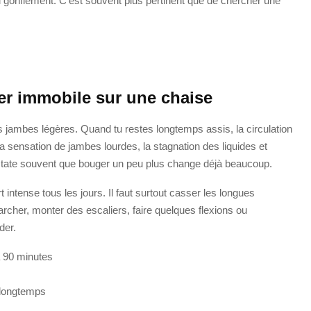
du gonflement. C’est souvent plus pertinent que de chercher une
ter immobile sur une chaise
 jambes légères. Quand tu restes longtemps assis, la circulation
la sensation de jambes lourdes, la stagnation des liquides et
constate souvent que bouger un peu plus change déjà beaucoup.
t intense tous les jours. Il faut surtout casser les longues
archer, monter des escaliers, faire quelques flexions ou
der.
 90 minutes
p longtemps