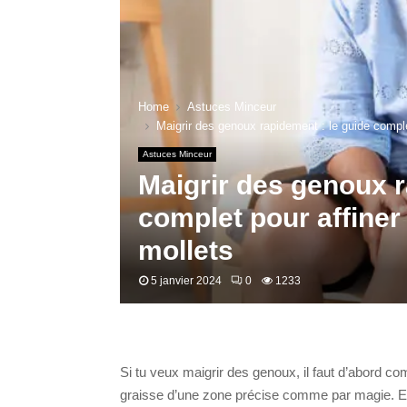
Home
Astuces Minceur
Maigrir des genoux rapidement : le guide compl
Astuces Minceur
Maigrir des genoux r
complet pour affine
mollets
5 janvier 2024
0
1233
Si tu veux maigrir des genoux, il faut d’abord co
graisse d’une zone précise comme par magie. En