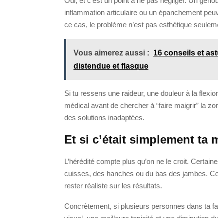
Oui, et c’est un point à ne pas négliger. Un geno
inflammation articulaire ou un épanchement pe
ce cas, le problème n’est pas esthétique seulement
Vous aimerez aussi :
16 conseils et as
distendue et flasque
Si tu ressens une raideur, une douleur à la flex
médical avant de chercher à “faire maigrir” la z
des solutions inadaptées.
Et si c’était simplement ta
L’hérédité compte plus qu’on ne le croit. Certa
cuisses, des hanches ou du bas des jambes. Cela 
rester réaliste sur les résultats.
Concrètement, si plusieurs personnes dans ta fam