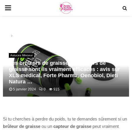
PRIMARY
MENU
Home
Astuces Minceur
Les brûleurs de graisse et capteurs de graisse sont ils vraiment
efficaces : avis sur XLS medical, Forte Pharma, Oenobiol, Dieti
Natura …
Astuces Minceur
Les brûleurs de graisse et capteurs de
graisse sont ils vraiment efficaces : avis sur
XLS medical, Forte Pharma, Oenobiol, Dieti
Natura …
5 janvier 2024
0
915
Si tu cherches à perdre du poids, tu te demandes sûrement si un
brûleur de graisse
ou un
capteur de graisse
peut vraiment