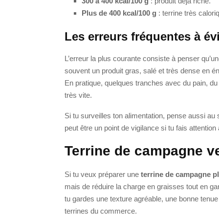
300 à 400 kcal/100 g
: produit déjà riche.
Plus de 400 kcal/100 g
: terrine très calo
Les erreurs fréquentes à évi
L’erreur la plus courante consiste à penser qu’une
souvent un produit gras, salé et très dense en éne
En pratique, quelques tranches avec du pain, d
très vite.
Si tu surveilles ton alimentation, pense aussi a
peut être un point de vigilance si tu fais attention 
Terrine de campagne ve
Si tu veux préparer une
terrine de campagne pl
mais de réduire la charge en graisses tout en gar
tu gardes une texture agréable, une bonne tenue
terrines du commerce.