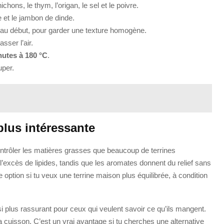
chons, le thym, l’origan, le sel et le poivre.
le et le jambon de dinde.
 au début, pour garder une texture homogène.
sser l’air.
nutes à 180 °C
.
uper.
plus intéressante
ntrôler les matières grasses que beaucoup de terrines
 l’excès de lipides, tandis que les aromates donnent du relief sans
e option si tu veux une terrine maison plus équilibrée, à condition
i plus rassurant pour ceux qui veulent savoir ce qu’ils mangent.
 la cuisson. C’est un vrai avantage si tu cherches une alternative