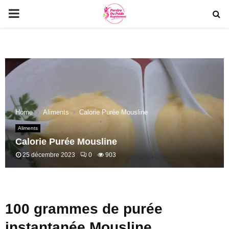
PRIMARY
MENU
Home
Aliments
Calorie Purée Mousline
Aliments
Calorie Purée Mousline
25 décembre 2023
0
903
100 grammes de purée
instantanée Mousline