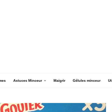
mes
Astuces Minceur
Maigrir
Gélules minceur
Ut