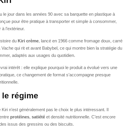
iri
vu le jour dans les années 90 avec sa barquette en plastique à
onçue pour être pratique à transporter et simple à consommer,
 l’extérieur.
istoire du
Kiri crème
, lancé en 1966 comme fromage doux, carré
 Vache qui rit et avant Babybel, ce qui montre bien la stratégie du
mmer, adaptés aux usages du quotidien.
n vrai intérêt : elle explique pourquoi le produit a évolué vers une
 la pratique, ce changement de format s’accompagne presque
itionnelle.
 le régime
Kiri n’est généralement pas le choix le plus intéressant. Il
 entre
protéines
,
satiété
et densité nutritionnelle. C’est encore
ides issus des gressins ou des biscuits.