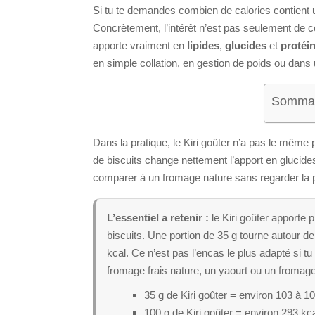
Si tu te demandes combien de calories contient
Concrètement, l’intérêt n’est pas seulement de co
apporte vraiment en
lipides
,
glucides
et
protéi
en simple collation, en gestion de poids ou dans 
Sommair
Dans la pratique, le Kiri goûter n’a pas le même p
de biscuits change nettement l’apport en glucides
comparer à un fromage nature sans regarder la 
L’essentiel a retenir :
le Kiri goûter apporte 
biscuits. Une portion de 35 g tourne autour de
kcal. Ce n’est pas l’encas le plus adapté si t
fromage frais nature, un yaourt ou un fromage
35 g de Kiri goûter = environ 103 à 1
100 g de Kiri goûter = environ 293 kc