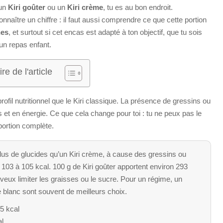
 un
Kiri goûter
ou un
Kiri crème
, tu es au bon endroit.
nnaître un chiffre : il faut aussi comprendre ce que cette portion
nes
, et surtout si cet encas est adapté à ton objectif, que tu sois
un repas enfant.
e de l'article
rofil nutritionnel que le Kiri classique. La présence de gressins ou
 et en énergie. Ce que cela change pour toi : tu ne peux pas le
portion complète.
plus de glucides qu’un Kiri crème, à cause des gressins ou
 103 à 105 kcal. 100 g de Kiri goûter apportent environ 293
u veux limiter les graisses ou le sucre. Pour un régime, un
 blanc sont souvent de meilleurs choix.
05 kcal
al