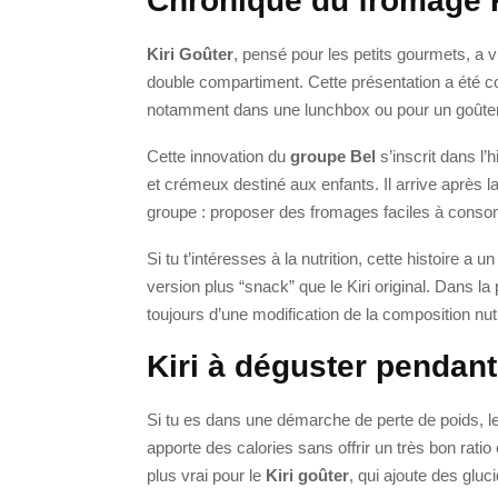
Chronique du fromage K
Kiri Goûter
, pensé pour les petits gourmets, a 
double compartiment. Cette présentation a été c
notamment dans une lunchbox ou pour un goûter à
Cette innovation du
groupe Bel
s’inscrit dans l’h
et crémeux destiné aux enfants. Il arrive après la
groupe : proposer des fromages faciles à conso
Si tu t’intéresses à la nutrition, cette histoire a u
version plus “snack” que le Kiri original. Dans
toujours d’une modification de la composition nutr
Kiri à déguster pendant
Si tu es dans une démarche de perte de poids, le 
apporte des calories sans offrir un très bon ratio
plus vrai pour le
Kiri goûter
, qui ajoute des gluc