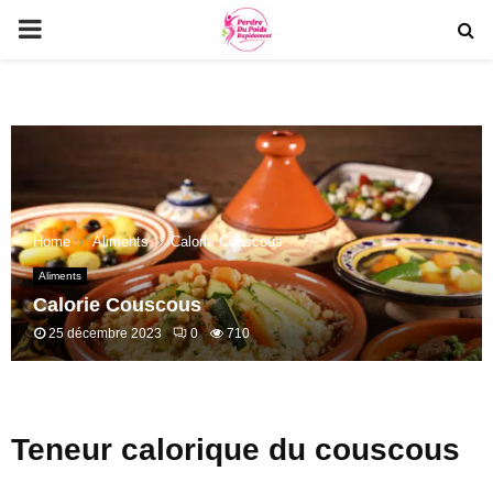
PRIMARY
MENU
Home
Aliments
Calorie Couscous
Aliments
Calorie Couscous
25 décembre 2023
0
710
Teneur calorique du couscous