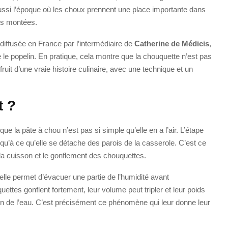
 aussi l’époque où les choux prennent une place importante dans
es montées.
t diffusée en France par l’intermédiaire de
Catherine de Médicis
,
e le popelin. En pratique, cela montre que la chouquette n’est pas
fruit d’une vraie histoire culinaire, avec une technique et un
t ?
ue la pâte à chou n’est pas si simple qu’elle en a l’air. L’étape
jusqu’à ce qu’elle se détache des parois de la casserole. C’est ce
à la cuisson et le gonflement des chouquettes.
’elle permet d’évacuer une partie de l’humidité avant
uettes gonflent fortement, leur volume peut tripler et leur poids
on de l’eau. C’est précisément ce phénomène qui leur donne leur