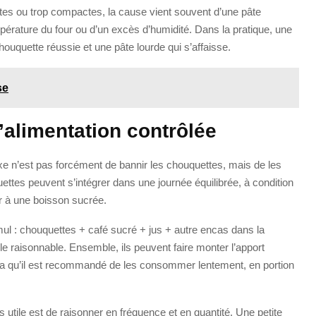
tes ou trop compactes, la cause vient souvent d’une pâte
rature du four ou d’un excès d’humidité. Dans la pratique, une
houquette réussie et une pâte lourde qui s’affaisse.
se
’alimentation contrôlée
flexe n’est pas forcément de bannir les chouquettes, mais de les
ttes peuvent s’intégrer dans une journée équilibrée, à condition
er à une boisson sucrée.
l : chouquettes + café sucré + jus + autre encas dans la
 raisonnable. Ensemble, ils peuvent faire monter l’apport
cela qu’il est recommandé de les consommer lentement, en portion
s utile est de raisonner en fréquence et en quantité. Une petite