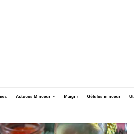
mes
Astuces Minceur
Maigrir
Gélules minceur
Ut