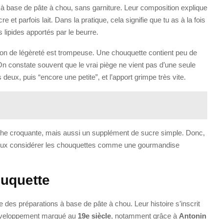
s à base de pâte à chou, sans garniture. Leur composition explique
e et parfois lait. Dans la pratique, cela signifie que tu as à la fois
s lipides apportés par le beurre.
sion de légèreté est trompeuse. Une chouquette contient peu de
On constate souvent que le vrai piège ne vient pas d’une seule
deux, puis “encore une petite”, et l’apport grimpe très vite.
uche croquante, mais aussi un supplément de sucre simple. Donc,
t mieux considérer les chouquettes comme une gourmandise
ouquette
 des préparations à base de pâte à chou. Leur histoire s’inscrit
 développement marqué au
19e siècle
, notamment grâce à
Antonin