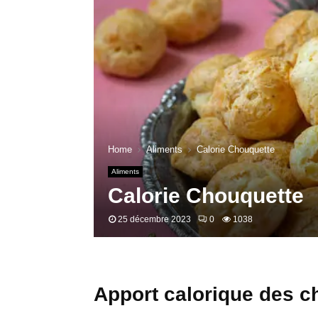
Home
Aliments
Calorie Chouquette
Aliments
Calorie Chouquette
25 décembre 2023
0
1038
Apport calorique des c