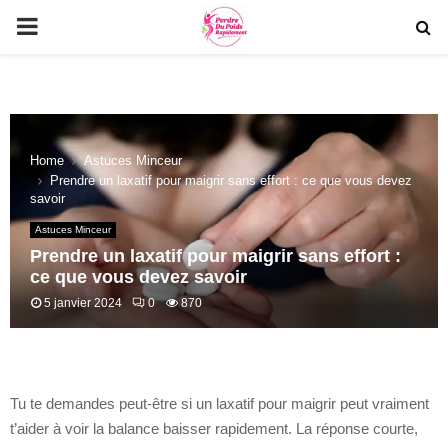
PRIMARY
MENU
Home
Astuces Minceur
Prendre un laxatif pour maigrir sans effort : ce que vous devez
savoir
Astuces Minceur
Prendre un laxatif pour maigrir sans effort :
ce que vous devez savoir
5 janvier 2024
0
870
Tu te demandes peut-être si un laxatif pour maigrir peut vraiment
t’aider à voir la balance baisser rapidement. La réponse courte,